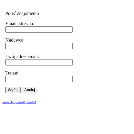
Poleć znajomemu
Email adresata:
Nadawca:
Twój adres email:
Temat:
Wyślij
Anuluj
Joomla SEO powered by JoomSEF