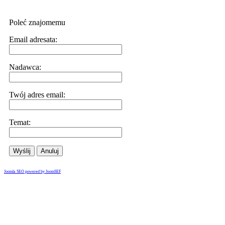
Poleć znajomemu
Email adresata:
Nadawca:
Twój adres email:
Temat:
Wyślij
Anuluj
Joomla SEO powered by JoomSEF