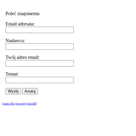
Poleć znajomemu
Email adresata:
Nadawca:
Twój adres email:
Temat:
Wyślij
Anuluj
Joomla SEO powered by JoomSEF