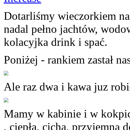
Dotarliśmy wieczorkiem n
nadal pełno jachtów, wodow
kolacyjka drink i spać.
Poniżej - rankiem zastał n
Ale raz dwa i kawa juz robi
Mamy w kabinie i w kokpic
, ciepłą, cichą, przyjemną 