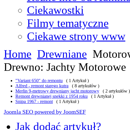
Ciekawostki
Filmy tematyczne
Ciekawe strony www
Home
Drewniane
Motoro
Drewno: Jachty Motorowe
"Variant 650" do remontu
( 1 Artykuł )
Alfred - remont starego kutra
( 8 artykułów )
Merlin 9-metrowy drewniany jacht motorowy
( 2 artykułów )
Remont drewnianej snekki z 1954 roku
( 1 Artykuł )
Snipa 1967 - remont
( 1 Artykuł )
Joomla SEO powered by JoomSEF
Jak dodać artykuł?