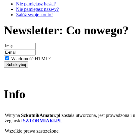
Nie pamiętasz hasła?
Nie pamiętasz nazwy?
Załóż swoje konto!
Newsletter: Co nowego?
Wiadomość HTML?
Info
Witryna
SzkutnikAmator.pl
została utworzona, jest prowadzona i
żeglarski
SZTORMIAKI.PL
Wszelkie prawa zastrzeżone.