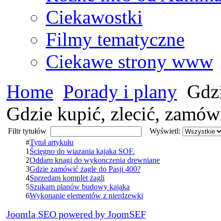
Ciekawostki
Filmy tematyczne
Ciekawe strony www
Home
Porady i plany
Gdzi
Gdzie kupić, zlecić, zamówi
Filtr tytułów
Wyświetl:
#
Tytuł artykułu
1
Ścięgno do wiazania kajaka SOF.
2
Oddam knagi do wykonczenia drewniane
3
Gdzie zamówić żagle do Pasji 400?
4
Sprzedam komplet żagli
5
Szukam planów budowy kajaka
6
Wykonanie elementów z nierdzewki
Joomla SEO powered by JoomSEF