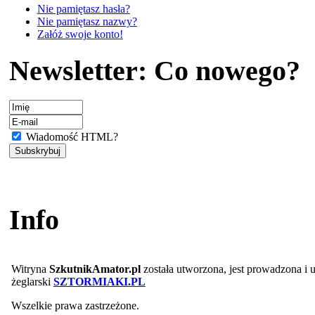
Nie pamiętasz hasła?
Nie pamiętasz nazwy?
Załóż swoje konto!
Newsletter: Co nowego?
Wiadomość HTML?
Info
Witryna
SzkutnikAmator.pl
została utworzona, jest prowadzona i
żeglarski
SZTORMIAKI.PL
Wszelkie prawa zastrzeżone.