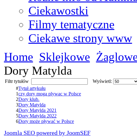
Ciekawostki
Filmy tematyczne
Ciekawe strony www
Home
Sklejkowe
Żaglow
Dory Matylda
Filtr tytułów
Wyświetl:
#
Tytuł artykułu
1
czy dory moga plywac w Polsce
2
Dory klub.
3
Dory Matylda
4
Dory Matylda 2021
5
Dory Matylda 2022
6
Dory może pływać w Polsce
Joomla SEO powered by JoomSEF