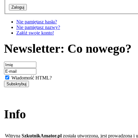
Nie pamiętasz hasła?
Nie pamiętasz nazwy?
Załóż swoje konto!
Newsletter: Co nowego?
Wiadomość HTML?
Info
Witryna
SzkutnikAmator.pl
została utworzona, jest prowadzona i