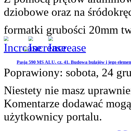
dziobowe oraz na śródokrę
formatki grubości 20mm t
Pasja 590 MS ALU. cz. 41. Budowa bulajów i jego eleme
Poprawiony: sobota, 24 gr
Niestety nie masz uprawni
Komentarze dodawać mogą t
użytkownicy portalu.