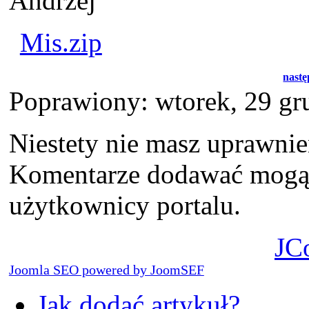
Andrzej
Mis.zip
nast
Poprawiony: wtorek, 29 gr
Niestety nie masz uprawni
Komentarze dodawać mogą t
użytkownicy portalu.
JC
Joomla SEO powered by JoomSEF
Jak dodać artykuł?