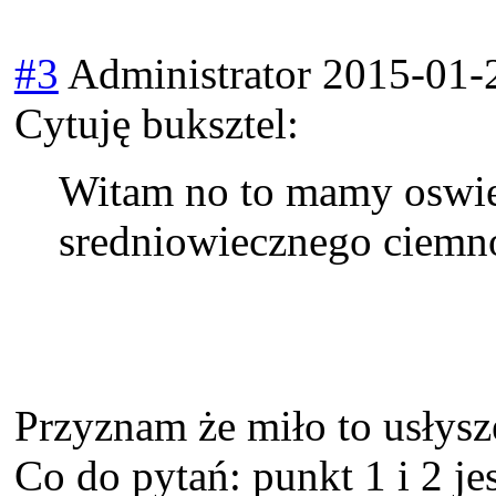
#3
Administrator
2015-01-
Cytuję buksztel:
Witam no to mamy oswie
sredniowiecznego ciemn
Przyznam że miło to usłys
Co do pytań: punkt 1 i 2 je