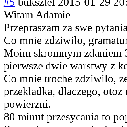
#5
buksztel
2015-01-29 20
Witam Adamie
Przepraszam za swe pytania
Co mnie zdziwilo, gramatur
Moim skromnym zdaniem 3
pierwsze dwie warstwy z ke
Co mnie troche zdziwilo, z
przekladka, dlaczego, otoz 
powierzni.
80 minut przesycania to po