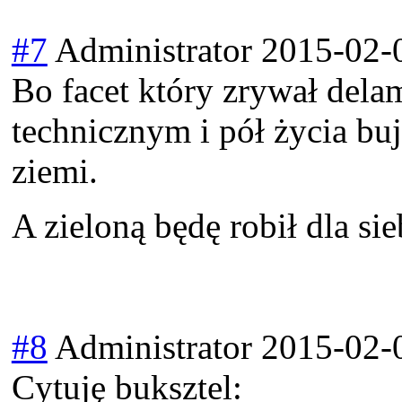
#7
Administrator
2015-02-
Bo facet który zrywał dela
technicznym i pół życia buj
ziemi.
A zieloną będę robił dla si
#8
Administrator
2015-02-
Cytuję buksztel: