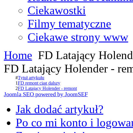
Ciekawostki
Filmy tematyczne
Ciekawe strony www
Home
FD Latający Holend
FD Latający Holender - re
#
Tytuł artykułu
1
FD remont ciąg dalszy
2
FD Latający Holender - remont
Joomla SEO powered by JoomSEF
Jak dodać artykuł?
Po co mi konto i logowan