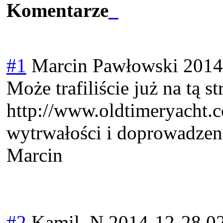
Komentarze
#1
Marcin Pawłowski
2014
Może trafiliście już na tą st
http://www.oldtimeryacht.c
wytrwałości i doprowadzen
Marcin
#2
Kamil_N
2014-12-28 0