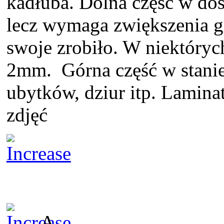
kadłuba. Dolna część w doś
lecz wymaga zwiększenia g
swoje zrobiło. W niektóryc
2mm. Górna część w stanie
ubytków, dziur itp. Laminat
zdjęć
A