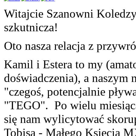
Witajcie Szanowni Koledzy 
szkutnicza!
Oto nasza relacja z przywr
Kamil i Estera to my (amat
doświadczenia), a naszym 
"czegoś, potencjalnie pły
"TEGO". Po wielu miesiąca
się nam wylicytować skorup
Tobisa - Małego Księcia MX