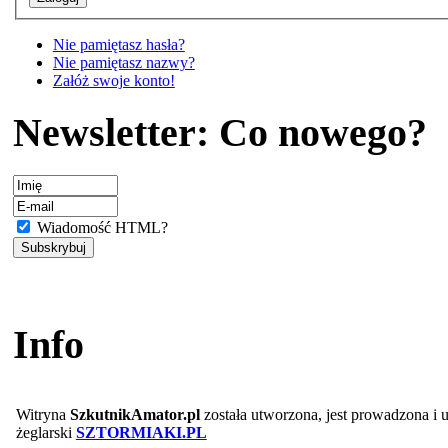
Nie pamiętasz hasła?
Nie pamiętasz nazwy?
Załóż swoje konto!
Newsletter: Co nowego?
Wiadomość HTML?
Info
Witryna
SzkutnikAmator.pl
została utworzona, jest prowadzona i
żeglarski
SZTORMIAKI.PL