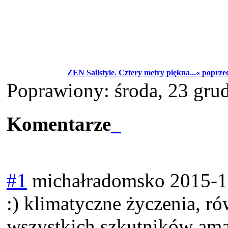
ZEN Sailstyle. Cztery metry piękna...« poprze
Poprawiony: środa, 23 gru
Komentarze
#1
michałradomsko
2015-1
:) klimatyczne życzenia, r
wszystkich szkutników am