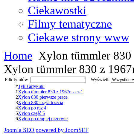
Ciekawostki
Filmy tematyczne
Ciekawe strony www
Home
Xylon tümmler 830 
Xylon tümmler 830 z 1967r
Filtr tytułów
Wyświetl:
#
Tytuł artykułu
1
Xylon tümmler 830 z 1967r. - cz.1
2
Xylon 830 pierwsze prace
3
Xylon 830 część trzecia
4
Xylon po raz 4
5
Xylon część 5
6
Xylon po długiej przerwie
Joomla SEO powered by JoomSEF