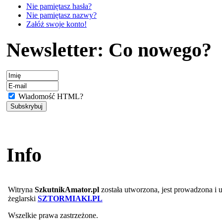
Nie pamiętasz hasła?
Nie pamiętasz nazwy?
Załóż swoje konto!
Newsletter: Co nowego?
Wiadomość HTML?
Info
Witryna
SzkutnikAmator.pl
została utworzona, jest prowadzona i
żeglarski
SZTORMIAKI.PL
Wszelkie prawa zastrzeżone.