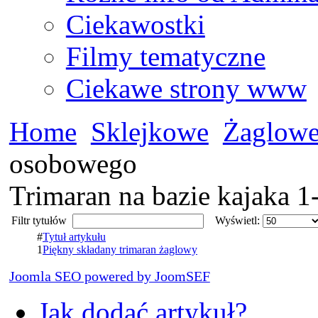
Ciekawostki
Filmy tematyczne
Ciekawe strony www
Home
Sklejkowe
Żaglow
osobowego
Trimaran na bazie kajaka 
Filtr tytułów
Wyświetl:
#
Tytuł artykułu
1
Piękny składany trimaran żaglowy
Joomla SEO powered by JoomSEF
Jak dodać artykuł?