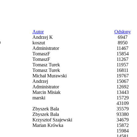
Autor
Odsłony
Andrzej K
6947
9
koszut
8950
Administrator
11467
TomaszF
15854
TomaszF
11267
Tomasz Turek
11957
Tomasz Turek
16811
Michał Murawski
19767
Andrzej
15067
Administrator
12692
Marcin Misiak
13443
marski
15729
43109
Zbyszek Bala
35579
Zbyszek Bala
93380
Krzysztof Szajewski
34679
Marian Krówka
15872
15984
14581