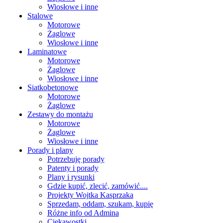
Wiosłowe i inne
Stalowe
Motorowe
Żaglowe
Wiosłowe i inne
Laminatowe
Motorowe
Żaglowe
Wiosłowe i inne
Siatkobetonowe
Motorowe
Żaglowe
Zestawy do montażu
Motorowe
Żaglowe
Wiosłowe i inne
Porady i plany
Potrzebuję porady
Patenty i porady
Plany i rysunki
Gdzie kupić, zlecić, zamówić....
Projekty Wojtka Kasprzaka
Sprzedam, oddam, szukam, kupię
Różne info od Admina
Ciekawostki