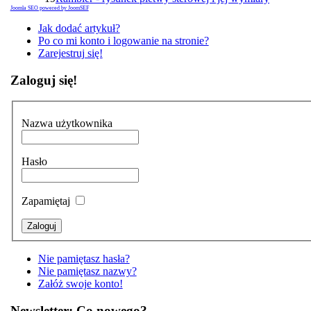
Joomla SEO powered by JoomSEF
Jak dodać artykuł?
Po co mi konto i logowanie na stronie?
Zarejestruj się!
Zaloguj się!
Nazwa użytkownika
Hasło
Zapamiętaj
Nie pamiętasz hasła?
Nie pamiętasz nazwy?
Załóż swoje konto!
Newsletter: Co nowego?