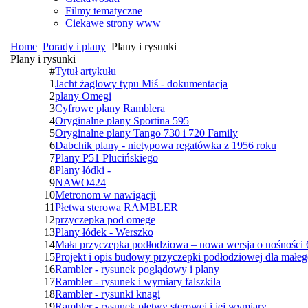
Filmy tematyczne
Ciekawe strony www
Home
Porady i plany
Plany i rysunki
Plany i rysunki
#
Tytuł artykułu
1
Jacht żaglowy typu Miś - dokumentacja
2
plany Omegi
3
Cyfrowe plany Ramblera
4
Oryginalne plany Sportina 595
5
Oryginalne plany Tango 730 i 720 Family
6
Dabchik plany - nietypowa regatówka z 1956 roku
7
Plany P51 Plucińskiego
8
Plany łódki -
9
NAWO424
10
Metronom w nawigacji
11
Płetwa sterowa RAMBLER
12
przyczepka pod omege
13
Plany łódek - Werszko
14
Mała przyczepka podłodziowa – nowa wersja o nośności 
15
Projekt i opis budowy przyczepki podłodziowej dla małeg
16
Rambler - rysunek poglądowy i plany
17
Rambler - rysunek i wymiary falszkila
18
Rambler - rysunki knagi
19
Rambler - rysunek płetwy sterowej i jej wymiary