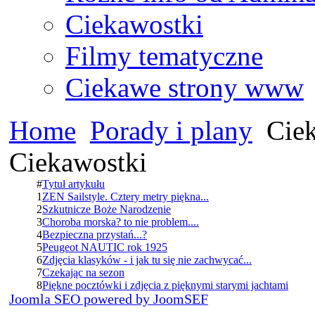
Ciekawostki
Filmy tematyczne
Ciekawe strony www
Home
Porady i plany
Ciek
Ciekawostki
#
Tytuł artykułu
1
ZEN Sailstyle. Cztery metry piękna...
2
Szkutnicze Boże Narodzenie
3
Choroba morska? to nie problem....
4
Bezpieczna przystań...?
5
Peugeot NAUTIC rok 1925
6
Zdjęcia klasyków - i jak tu się nie zachwycać...
7
Czekając na sezon
8
Piękne pocztówki i zdjęcia z pięknymi starymi jachtami
Joomla SEO powered by JoomSEF