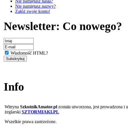
Nie pamiętasz hasła?
Nie pamiętasz nazwy?
Załóż swoje konto!
Newsletter: Co nowego?
Wiadomość HTML?
Info
Witryna
SzkutnikAmator.pl
została utworzona, jest prowadzona i
żeglarski
SZTORMIAKI.PL
Wszelkie prawa zastrzeżone.