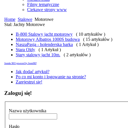
Filmy tematyczne
Ciekawe strony www
Home
Stalowe
Motorowe
Stal: Jachty Motorowe
B-800 Stalowy jacht motorowy
( 10 artykułów )
Motorowy Albatros 1000S budowa
( 15 artykułów )
NaszaPasja - holenderska barka
( 1 Artykuł )
Stara Oldy
( 1 Artykuł )
Stary stalowy jacht 10m.
( 2 artykułów )
Joomla SEO powered by JoomSEF
Jak dodać artykuł?
Po co mi konto i logowanie na stronie?
Zarejestruj się!
Zaloguj się!
Nazwa użytkownika
Hasło