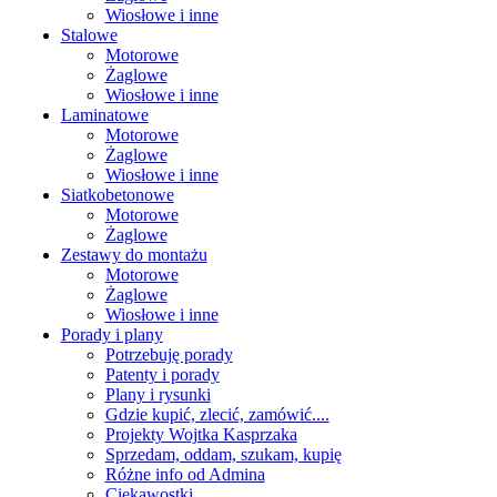
Wiosłowe i inne
Stalowe
Motorowe
Żaglowe
Wiosłowe i inne
Laminatowe
Motorowe
Żaglowe
Wiosłowe i inne
Siatkobetonowe
Motorowe
Żaglowe
Zestawy do montażu
Motorowe
Żaglowe
Wiosłowe i inne
Porady i plany
Potrzebuję porady
Patenty i porady
Plany i rysunki
Gdzie kupić, zlecić, zamówić....
Projekty Wojtka Kasprzaka
Sprzedam, oddam, szukam, kupię
Różne info od Admina
Ciekawostki