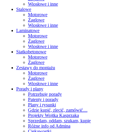
Wiosłowe i inne
Stalowe
Motorowe
Żaglowe
Wiosłowe i inne
Laminatowe
Motorowe
Żaglowe
Wiosłowe i inne
Siatkobetonowe
Motorowe
Żaglowe
Zestawy do montażu
Motorowe
Żaglowe
Wiosłowe i inne
Porady i plany
Potrzebuję porady
Patenty i porady
Plany i rysunki
Gdzie kupić, zlecić, zamówić....
Projekty Wojtka Kasprzaka
Sprzedam, oddam, szukam, kupię
Różne info od Admina
Ciekawostki