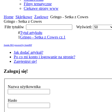
Filmy tematyczne
Ciekawe strony www
Home
Sklejkowe
Żaglowe
Gringo - Setka z Cowes
Gringo - Setka z Cowes
Filtr tytułów
Wyświetl:
#
Tytuł artykułu
1
Gringo - Setka z Cowes cz.1
Joomla SEO powered by JoomSEF
Jak dodać artykuł?
Po co mi konto i logowanie na stronie?
Zarejestruj się!
Zaloguj się!
Nazwa użytkownika
Hasło