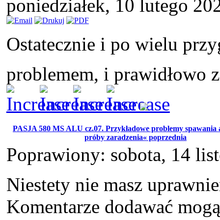
poniedziałek, 10 lutego 20
Ostatecznie i po wielu przy
problemem, i prawidłowo 
PASJA 580 MS ALU cz.07. Przykładowe problemy spawania 
próby zaradzenia« poprzednia
Poprawiony: sobota, 14 li
Niestety nie masz uprawni
Komentarze dodawać mogą t