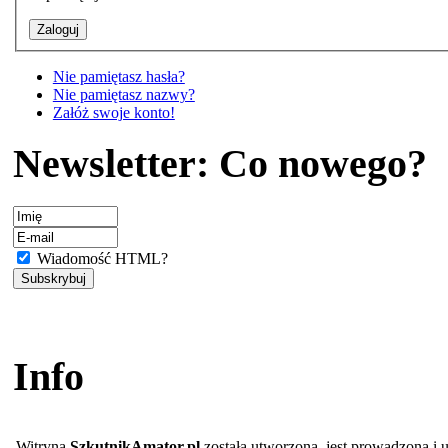
Nie pamiętasz hasła?
Nie pamiętasz nazwy?
Załóż swoje konto!
Newsletter: Co nowego?
Wiadomość HTML?
Info
Witryna
SzkutnikAmator.pl
została utworzona, jest prowadzona i