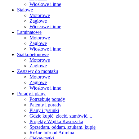
Wiosłowe i inne
Stalowe
Motorowe
Żaglowe
Wiosłowe i inne
Laminatowe
Motorowe
Żaglowe
Wiosłowe i inne
Siatkobetonowe
Motorowe
Żaglowe
Zestawy do montażu
Motorowe
Żaglowe
Wiosłowe i inne
Porady i plany
Potrzebuję porady
Patenty i porady
Plany i rysunki
Gdzie kupić, zlecić, zamówić....
Projekty Wojtka Kasprzaka
Sprzedam, oddam, szukam, kupię
Różne info od Admina
Ciekawostki