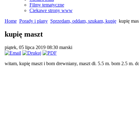
Filmy tematyczne
Ciekawe strony www
Home
Porady i plany
Sprzedam, oddam, szukam, kupię
kupię mas
kupię maszt
piątek, 05 lipca 2019 08:30
marski
witam, kupię maszt i bom drewniany, maszt dł. 5.5 m. bom 2.5 m. d