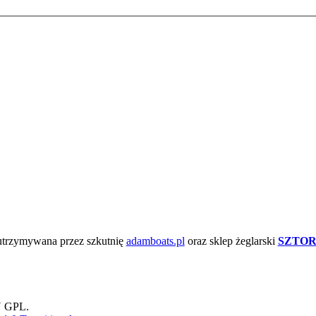
 utrzymywana przez szkutnię
adamboats.pl
oraz sklep żeglarski
SZTOR
U GPL.