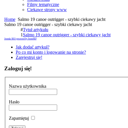
Filmy tematyczne
Ciekawe strony www
Home
Salmo 19 canoe outrigger - szybki ciekawy jacht
Salmo 19 canoe outrigger - szybki ciekawy jacht
#
Tytuł artykułu
1
Salmo 19 canoe outrigger - szybki ciekawy jacht
Joomla SEO powered by JoomSEF
Jak dodać artykuł?
Po co mi konto i logowanie na stronie?
Zarejestruj się!
Zaloguj się!
Nazwa użytkownika
Hasło
Zapamiętaj