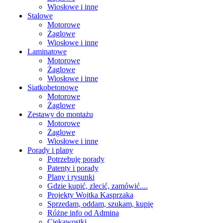
Wiosłowe i inne
Stalowe
Motorowe
Żaglowe
Wiosłowe i inne
Laminatowe
Motorowe
Żaglowe
Wiosłowe i inne
Siatkobetonowe
Motorowe
Żaglowe
Zestawy do montażu
Motorowe
Żaglowe
Wiosłowe i inne
Porady i plany
Potrzebuję porady
Patenty i porady
Plany i rysunki
Gdzie kupić, zlecić, zamówić....
Projekty Wojtka Kasprzaka
Sprzedam, oddam, szukam, kupię
Różne info od Admina
Ciekawostki