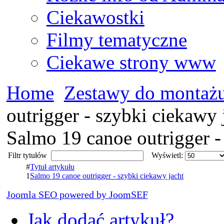
Ciekawostki
Filmy tematyczne
Ciekawe strony www
Home
Zestawy do montaż
outrigger - szybki ciekawy 
Salmo 19 canoe outrigger -
Filtr tytułów
Wyświetl:
#
Tytuł artykułu
1
Salmo 19 canoe outrigger - szybki ciekawy jacht
Joomla SEO powered by JoomSEF
Jak dodać artykuł?