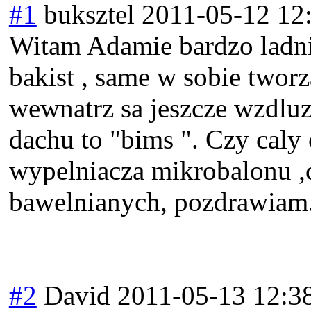
#1
buksztel
2011-05-12 12
Witam Adamie bardzo ladni
bakist , same w sobie twor
wewnatrz sa jeszcze wzdluz
dachu to "bims ". Czy caly 
wypelniacza mikrobalonu ,
bawelnianych, pozdrawiam
#2
David
2011-05-13 12:3