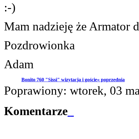
:-)
Mam nadzieję że Armator da
Pozdrowionka
Adam
Bonito 760 "Sissi" wizytacja i goście« poprzednia
Poprawiony: wtorek, 03 m
Komentarze