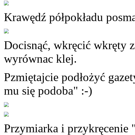
Krawędź półpokładu posm
Docisnąć, wkręcić wkręty z
wyrównac klej.
Pzmiętajcie podłożyć gazet
mu się podoba" :-)
Przymiarka i przykręcenie