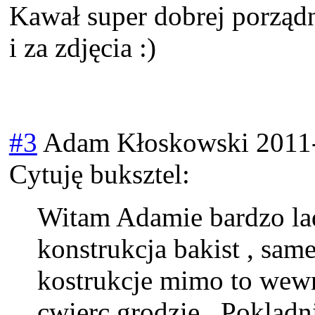
Kawał super dobrej porząd
i za zdjęcia :)
#3
Adam Kłoskowski
2011
Cytuję buksztel:
Witam Adamie bardzo lad
konstrukcja bakist , sam
kostrukcje mimo to wewna
cwierc grodzie . Pokladn