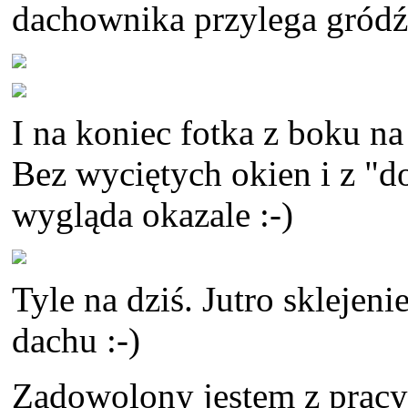
dachownika przylega gródź
I na koniec fotka z boku n
Bez wyciętych okien i z "d
wygląda okazale :-)
Tyle na dziś. Jutro sklejen
dachu :-)
Zadowolony jestem z pracy 