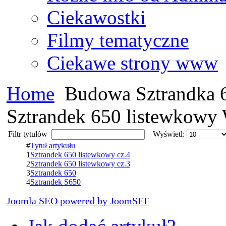
Ciekawostki
Filmy tematyczne
Ciekawe strony www
Home
Budowa Sztrandka 
Sztrandek 650 listewkowy
Filtr tytułów
Wyświetl:
#
Tytuł artykułu
1
Sztrandek 650 listewkowy cz.4
2
Sztrandek 650 listewkowy cz.3
3
Sztrandek 650
4
Sztrandek S650
Joomla SEO powered by JoomSEF