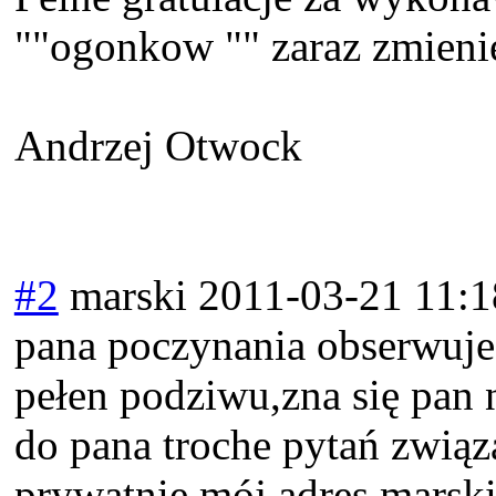
""ogonkow "" zaraz zmieni
Andrzej Otwock
#2
marski
2011-03-21 11:1
pana poczynania obserwuje 
pełen podziwu,zna się pan 
do pana troche pytań związ
prywatnie mój adres mars