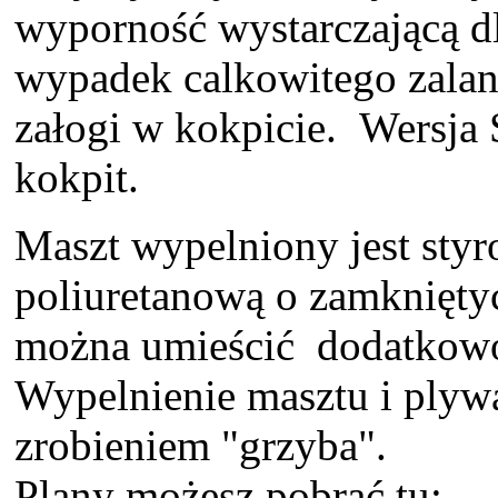
wyporność wystarczającą d
wypadek calkowitego zalani
załogi w kokpicie. Wersj
kokpit.
Maszt wypelniony jest styr
poliuretanową o zamknięty
można umieścić dodatkowo
Wypelnienie masztu i plywa
zrobieniem "grzyba".
Plany możesz pobrać tu: