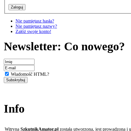
Nie pamiętasz hasła?
Nie pamiętasz nazwy?
Załóż swoje konto!
Newsletter: Co nowego?
Wiadomość HTML?
Info
Witryna
SzkutnikAmator.pl
została utworzona, jest prowadzona i