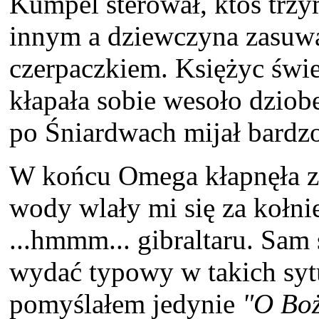
Kumpel sterował, ktoś trzy
innym a dziewczyna zasuw
czerpaczkiem. Księżyc świe
kłapała sobie wesoło dziob
po Śniardwach mijał bardz
W końcu Omega kłapnęła za
wody wlały mi się za kołnie
...hmmm... gibraltaru. Sam 
wydać typowy w takich syt
pomyślałem jedynie
"O Bo