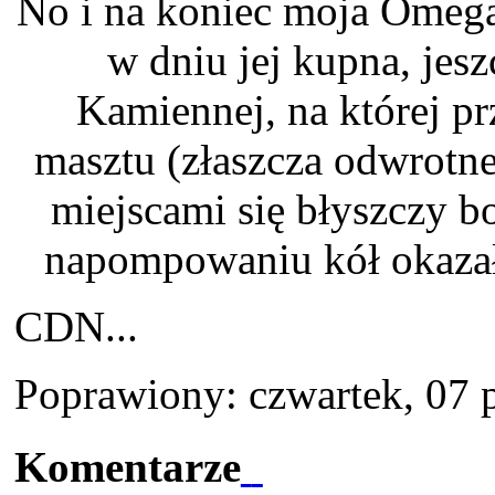
No i na koniec moja Omega
w dniu jej kupna, jes
Kamiennej, na której prz
masztu (złaszcza odwrotne
miejscami się błyszczy b
napompowaniu kół okazał
CDN...
Poprawiony: czwartek, 07 
Komentarze