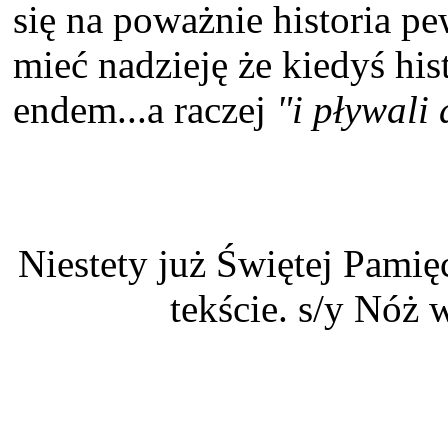
się na poważnie historia pew
mieć nadzieję że kiedyś his
endem...a raczej
"i pływali 
Niestety już Świętej Pami
tekście. s/y Nóż