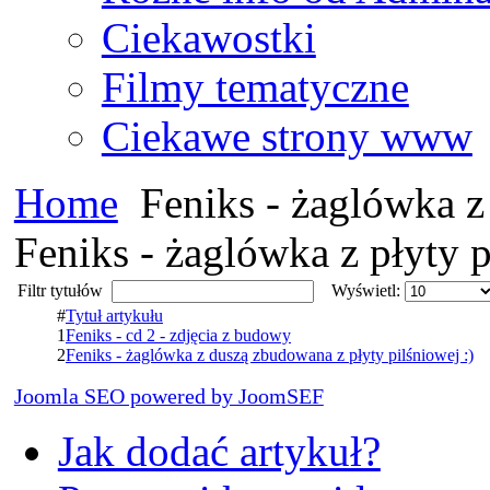
Ciekawostki
Filmy tematyczne
Ciekawe strony www
Home
Feniks - żaglówka z 
Feniks - żaglówka z płyty 
Filtr tytułów
Wyświetl:
#
Tytuł artykułu
1
Feniks - cd 2 - zdjęcia z budowy
2
Feniks - żaglówka z duszą zbudowana z płyty pilśniowej :)
Joomla SEO powered by JoomSEF
Jak dodać artykuł?