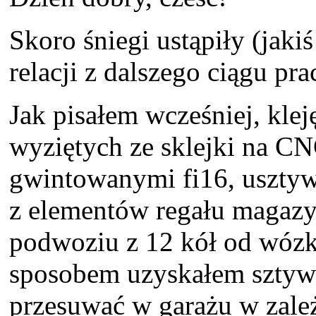
Skoro śniegi ustąpiły (jakiś
relacji z dalszego ciągu pr
Jak pisałem wcześniej, kle
wyziętych ze sklejki na C
gwintowanymi fi16, uszty
z elementów regału magazy
podwoziu z 12 kół od wóz
sposobem uzyskałem sztywn
przesuwać w garażu w zależ