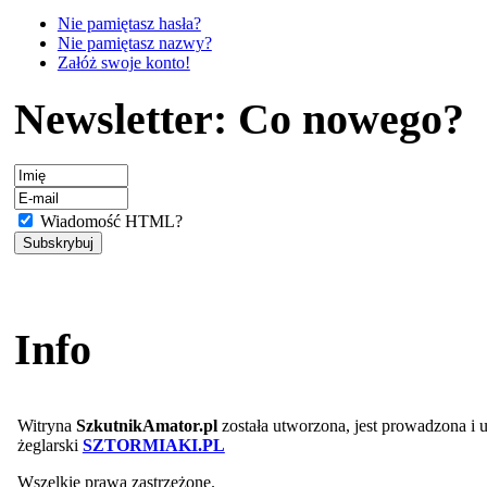
Nie pamiętasz hasła?
Nie pamiętasz nazwy?
Załóż swoje konto!
Newsletter: Co nowego?
Wiadomość HTML?
Info
Witryna
SzkutnikAmator.pl
została utworzona, jest prowadzona i
żeglarski
SZTORMIAKI.PL
Wszelkie prawa zastrzeżone.