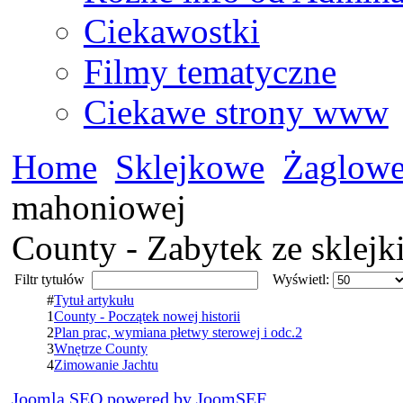
Ciekawostki
Filmy tematyczne
Ciekawe strony www
Home
Sklejkowe
Żaglow
mahoniowej
County - Zabytek ze sklej
Filtr tytułów
Wyświetl:
#
Tytuł artykułu
1
County - Początek nowej historii
2
Plan prac, wymiana płetwy sterowej i odc.2
3
Wnętrze County
4
Zimowanie Jachtu
Joomla SEO powered by JoomSEF