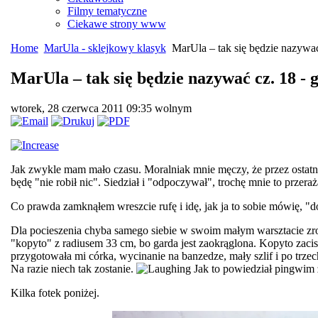
Filmy tematyczne
Ciekawe strony www
Home
MarUla - sklejkowy klasyk
MarUla – tak się będzie nazywać c
MarUla – tak się będzie nazywać cz. 18 - ga
wtorek, 28 czerwca 2011 09:35
wolnym
Jak zwykle mam mało czasu. Moralniak mnie męczy, że przez ostatnie
będę "nie robił nic". Siedział i "odpoczywał", trochę mnie to przeraża
Co prawda zamknąłem wreszcie rufę i idę, jak ja to sobie mówię, "do
Dla pocieszenia chyba samego siebie w swoim małym warsztacie zrob
"kopyto" z radiusem 33 cm, bo garda jest zaokrąglona. Kopyto zacis
przygotowała mi córka, wycinanie na banzedze, mały szlif i po trzec
Na razie niech tak zostanie.
Jak to powiedział pingwim z
Kilka fotek poniżej.