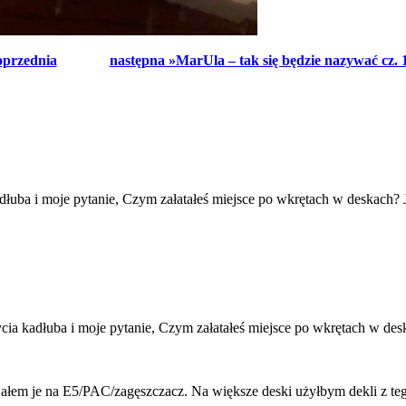
oprzednia
następna »MarUla – tak się będzie nazywać cz. 17
uba i moje pytanie, Czym załatałeś miejsce po wkrętach w deskach? Ja
a kadłuba i moje pytanie, Czym załatałeś miejsce po wkrętach w desk
łem je na E5/PAC/zagęszczacz. Na większe deski użyłbym dekli z tego