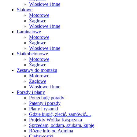
Wiosłowe i inne
Stalowe
Motorowe
Żaglowe
Wiosłowe i inne
Laminatowe
Motorowe
Żaglowe
Wiosłowe i inne
Siatkobetonowe
Motorowe
Żaglowe
Zestawy do montażu
Motorowe
Żaglowe
Wiosłowe i inne
Porady i plany
Potrzebuję porady
Patenty i porady
Plany i rysunki
Gdzie kupić, zlecić, zamówić....
Projekty Wojtka Kasprzaka
Sprzedam, oddam, szukam, kupię
Różne info od Admina
Ciekawostki