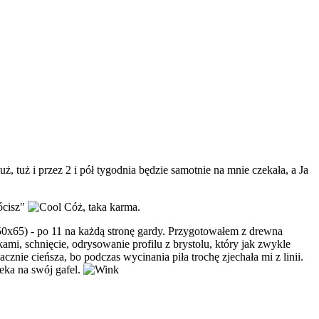
 tuż i przez 2 i pół tygodnia będzie samotnie na mnie czekała, a Ja
rócisz"
Cóż, taka karma.
550x65) - po 11 na każdą stronę gardy. Przygotowałem z drewna
mi, schnięcie, odrysowanie profilu z brystolu, który jak zwykle
cznie cieńsza, bo podczas wycinania piła trochę zjechała mi z linii.
eka na swój gafel.