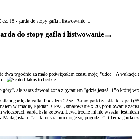
z. 18 - garda do stopy gafla i listwowanie....
rda do stopy gafla i listwowanie....
 dwa tygodnie za mało poświęcałem czasu mojej "udce". A wakacje tuż,
....
Jakoś to będzie.
 góry", ale zaraz dzwoni żona z pytaniem "gdzie jesteś" i "o której w
iłem gardę do gafla. Pociąłem 22 szt. 3-mm paski ze sklejki sapeli (
nąłem w imadle, Epidian + PAC, smarowanie x 20, profilowanie zaciska
h wieczorach garda była gotowa. Lewa trochę mi nie wyszła, jest niezna
 Madagaskaru "z takimi stratami mogę się pogodzić" :) Teraz garda cz