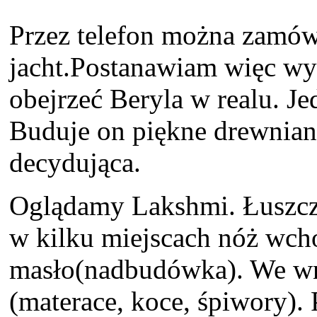
Przez telefon można zamówi
jacht.Postanawiam więc wy
obejrzeć Beryla w realu. 
Buduje on piękne drewniane
decydująca.
Oglądamy Lakshmi. Łuszcząc
w kilku miejscach nóż wcho
masło(nadbudówka). We wnę
(materace, koce, śpiwory).