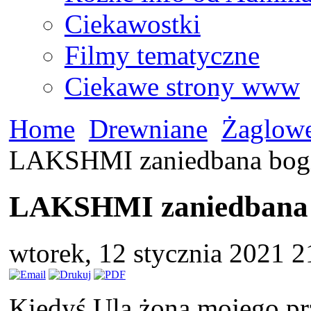
Ciekawostki
Filmy tematyczne
Ciekawe strony www
Home
Drewniane
Żaglow
LAKSHMI zaniedbana bogi
LAKSHMI zaniedbana b
wtorek, 12 stycznia 2021 
Kiedyś Ula żona mojego prz