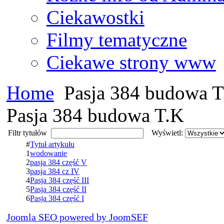
Ciekawostki
Filmy tematyczne
Ciekawe strony www
Home
Pasja 384 budowa T
Pasja 384 budowa T.K
Filtr tytułów
Wyświetl:
#
Tytuł artykułu
1
wodowanie
2
pasja 384 część V
3
pasja 384 cz IV
4
Pasja 384 część III
5
Pasja 384 część II
6
Pasja 384 część I
Joomla SEO powered by JoomSEF