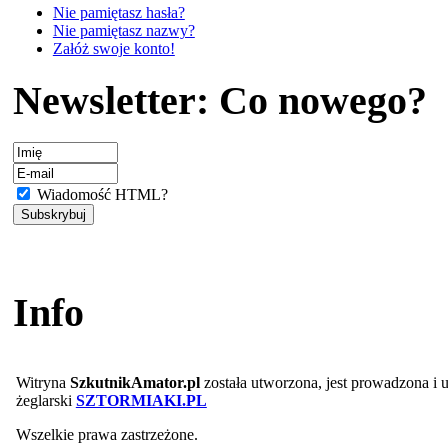
Nie pamiętasz hasła?
Nie pamiętasz nazwy?
Załóż swoje konto!
Newsletter: Co nowego?
Wiadomość HTML?
Info
Witryna
SzkutnikAmator.pl
została utworzona, jest prowadzona i
żeglarski
SZTORMIAKI.PL
Wszelkie prawa zastrzeżone.