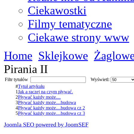
Ciekawostki
Filmy tematyczne
Ciekawe strony www
Home
Sklejkowe
Żaglow
Pirania II
Filtr tytułów
Wyświetl:
#
Tytuł artykułu
1
Jak a raczej na czym pływać.
2
Pływać każdy może....
3
Pływać każdy może....budowa
4
Pływać każdy może....budowa cz 2
5
Pływać każdy może....budowa cz 3
Joomla SEO powered by JoomSEF