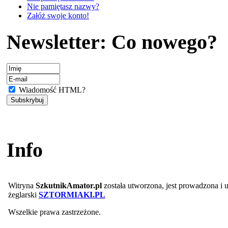
Nie pamiętasz nazwy?
Załóż swoje konto!
Newsletter: Co nowego?
Wiadomość HTML?
Info
Witryna
SzkutnikAmator.pl
została utworzona, jest prowadzona i
żeglarski
SZTORMIAKI.PL
Wszelkie prawa zastrzeżone.