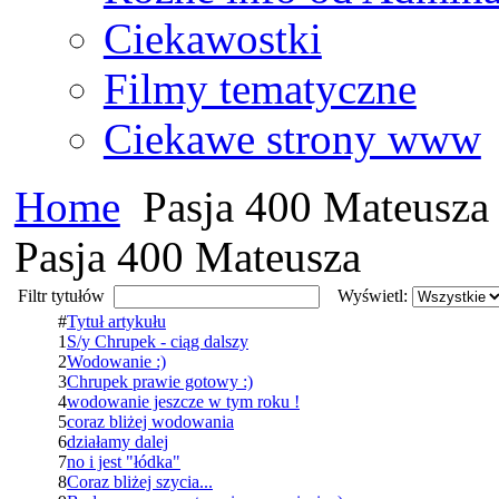
Ciekawostki
Filmy tematyczne
Ciekawe strony www
Home
Pasja 400 Mateusza
Pasja 400 Mateusza
Filtr tytułów
Wyświetl:
#
Tytuł artykułu
1
S/y Chrupek - ciąg dalszy
2
Wodowanie :)
3
Chrupek prawie gotowy :)
4
wodowanie jeszcze w tym roku !
5
coraz bliżej wodowania
6
działamy dalej
7
no i jest "łódka"
8
Coraz bliżej szycia...