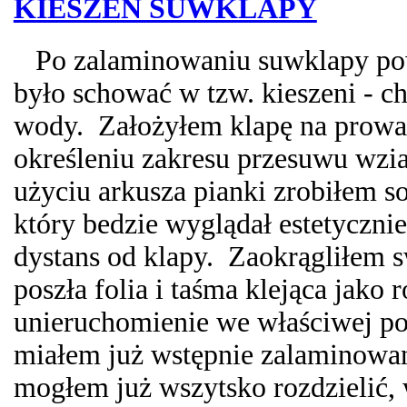
KIESZEŃ SUWKLAPY
Po zalaminowaniu suwklapy pows
było schować w tzw. kieszeni - c
wody. Założyłem klapę na prowa
określeniu zakresu przesuwu wzia
użyciu arkusza pianki zrobiłem s
który bedzie wyglądał estetycznie
dystans od klapy. Zaokrągliłem s
poszła folia i taśma klejąca jako r
unieruchomienie we właściwej po
miałem już wstępnie zalaminowa
mogłem już wszytsko rozdzielić, 