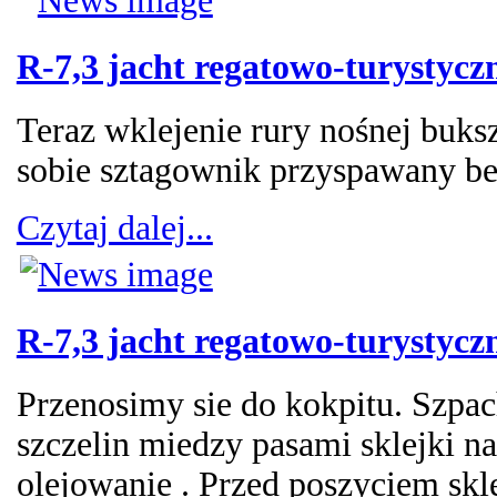
R-7,3 jacht regatowo-turystycz
Teraz wklejenie rury nośnej buk
sobie sztagownik przyspawany bez
Czytaj dalej...
R-7,3 jacht regatowo-turystycz
Przenosimy sie do kokpitu. Szpac
szczelin miedzy pasami sklejki na
olejowanie . Przed poszyciem skl