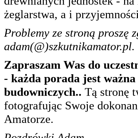
drewnianych jednostek - n
żeglarstwa, a i przyjemności
Problemy ze stroną proszę z
adam(@)szkutnikamator.pl. 
Zapraszam Was do uczestni
- każda porada jest ważna
budowniczych..
Tą stronę 
fotografując Swoje dokonani
Amatorze.
Pozdrówki Adam