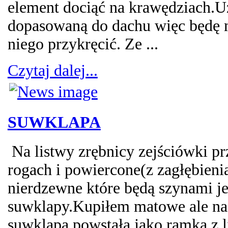
element dociąć na krawędziach.
dopasowaną do dachu więc będę m
niego przykręcić. Ze ...
Czytaj dalej...
SUWKLAPA
Na listwy zrębnicy zejściówki p
rogach i powiercone(z zagłębieni
nierdzewne które będą szynami j
suwklapy.Kupiłem matowe ale na
suwklapa powstała jako ramka z l