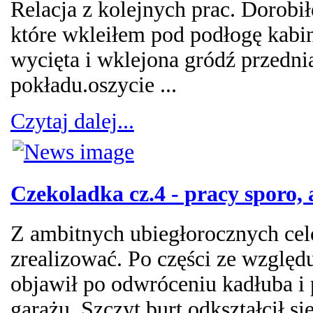
Relacja z kolejnych prac. Dorobił
które wkleiłem pod podłogę kabin
wycięta i wklejona gródź przedni
pokładu.oszycie ...
Czytaj dalej...
Czekoladka cz.4 - pracy sporo, 
Z ambitnych ubiegłorocznych celó
zrealizować. Po części ze względu
objawił po odwróceniu kadłuba 
garażu. Szczyt burt odkształcił si