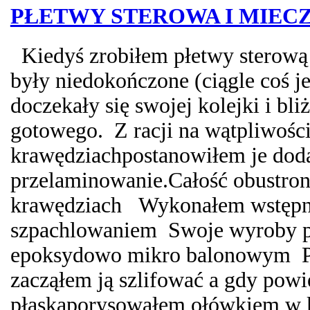
PŁETWY STEROWA I MIEC
Kiedyś zrobiłem płetwy sterową 
były niedokończone (ciągle coś j
doczekały się swojej kolejki i bli
gotowego. Z racji na wątpliwośc
krawędziachpostanowiłem je do
przelaminowanie.Całość obustron
krawędziach Wykonałem wstępny
szpachlowaniem Swoje wyroby 
epoksydowo mikro balonowym Po
zacząłem ją szlifować a gdy powi
płaskaporysowałem ołówkiem w kr